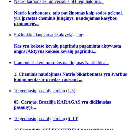
Natrio karbonatas: universalus pH reguliatorius...
Natrio karbonatas, taip pat žinomas kaip sodos pelenai,
yra įprastas cheminis junginys, naudojamas kasybos
pramonėje...
Sužinokite daugiau apie aktyviąją anglį
Kas yra kokoso kevalų pagrindu pagaminta aktyvuota
anglis?Aktyvus kokoso kevalų pagrindu...
Pramoninės kepimo sodos naudojimas Natrio bica...
1. Cheminis naudojimas Natrio bikarbonatas yra svarbus
komponentas ir priedas ruošiant ...
10 geriausių pasaulyje minų (1-5)
05. Carajas, Brazilija KARAGAS yra didžiausias
pasaulyje...
10 geriausių pasaulyje minų (6–10)