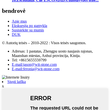
10.Escondida, Čilė ESCONDIDA nuosavybės teise...
bendrovė
Apie mus
Ekskursija po gamyklą
Susisiekite su mumis
DUK
© Autorių teisės – 2010-2022 : Visos teisės saugomos.
Adresas: 1 pastatas, Zhengpu uosto naujasis rajonas,
Maanshan miestas, Anhui provincija, Kinija.
Tel: +8615655559799
E-mail:jason@wit-stone.com
E-mail:feronia@wit-stone.com
Siųsti laišką
x