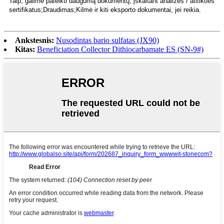
Taip, galime pateikti daugumą dokumentų, įskaitant analizės / atitikties
sertifikatus;Draudimas;Kilmė ir kiti eksporto dokumentai, jei reikia.
Ankstesnis:
Nusodintas bario sulfatas (JX90)
Kitas:
Beneficiation Collector Dithiocarbamate ES (SN-9#)