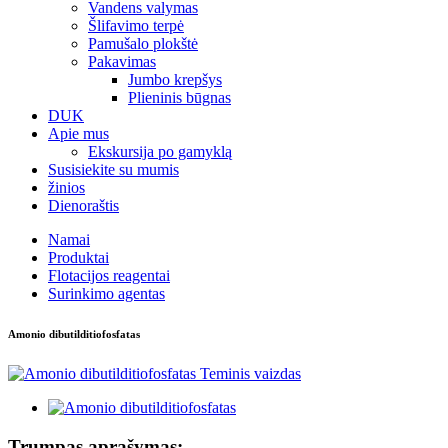
Vandens valymas
Šlifavimo terpė
Pamušalo plokštė
Pakavimas
Jumbo krepšys
Plieninis būgnas
DUK
Apie mus
Ekskursija po gamyklą
Susisiekite su mumis
žinios
Dienoraštis
Namai
Produktai
Flotacijos reagentai
Surinkimo agentas
Amonio dibutilditiofosfatas
Trumpas aprašymas: