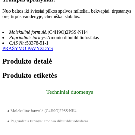
Nuo baltos iki šviesiai pilkos spalvos milteliai, bekvapiai, tirpstantys
ore, tirpūs vandenyje, chemiškai stabilūs.
Molekulinė formulė:
(C4H9O)2PSS·NH4
Pagrindinis turinys:
Amonio dibutilditiofosfatas
CAS Nr.:
53378-51-1
PRAŠYMO PAVYZDYS
Produkto detalė
Produkto etiketės
Techniniai duomenys
● Molekulinė formulė:(C4H9O)2PSS·NH4
● Pagrindinis turinys: amonio dibutilditiofosfatas