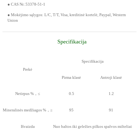
● CAS Nr.:53378-51-1
● Mokėjimo sąlygos: L/C, T/T, Visa, kreditinė kortelė, Paypal, Western
Union
Specifikacija
Specifikacija
Prekė
Pirma klasė
Antroji klasė
Netirpus %，≤
0.5
1.2
Mineralinės medžiagos %，≥
95
91
Išvaizda
Nuo baltos iki geležies pilkos spalvos milteliai