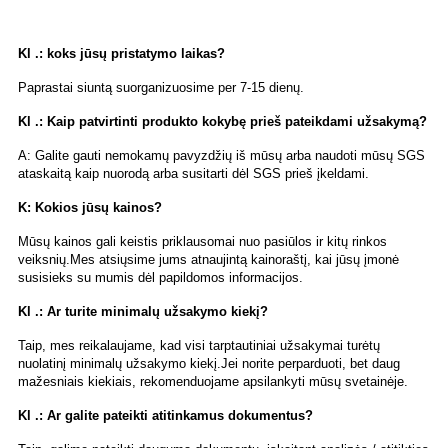
Kl .: koks jūsų pristatymo laikas?
Paprastai siuntą suorganizuosime per 7-15 dienų.
Kl .: Kaip patvirtinti produkto kokybę prieš pateikdami užsakymą?
A: Galite gauti nemokamų pavyzdžių iš mūsų arba naudoti mūsų SGS
ataskaitą kaip nuorodą arba susitarti dėl SGS prieš įkeldami.
K: Kokios jūsų kainos?
Mūsų kainos gali keistis priklausomai nuo pasiūlos ir kitų rinkos
veiksnių.Mes atsiųsime jums atnaujintą kainoraštį, kai jūsų įmonė
susisieks su mumis dėl papildomos informacijos.
Kl .: Ar turite minimalų užsakymo kiekį?
Taip, mes reikalaujame, kad visi tarptautiniai užsakymai turėtų
nuolatinį minimalų užsakymo kiekį.Jei norite perparduoti, bet daug
mažesniais kiekiais, rekomenduojame apsilankyti mūsų svetainėje.
Kl .: Ar galite pateikti atitinkamus dokumentus?