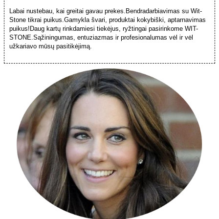
Labai nustebau, kai greitai gavau prekes.Bendradarbiavimas su Wit-
Stone tikrai puikus.Gamykla švari, produktai kokybiški, aptarnavimas
puikus!Daug kartų rinkdamiesi tiekėjus, ryžtingai pasirinkome WIT-
STONE.Sąžiningumas, entuziazmas ir profesionalumas vėl ir vėl
užkariavo mūsų pasitikėjimą.