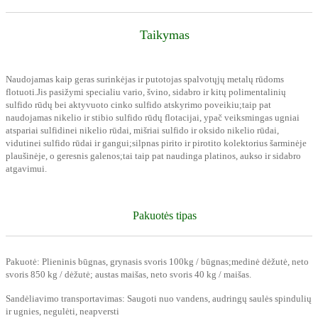
Taikymas
Naudojamas kaip geras surinkėjas ir putotojas spalvotųjų metalų rūdoms
flotuoti.Jis pasižymi specialiu vario, švino, sidabro ir kitų polimentalinių
sulfido rūdų bei aktyvuoto cinko sulfido atskyrimo poveikiu;taip pat
naudojamas nikelio ir stibio sulfido rūdų flotacijai, ypač veiksmingas ugniai
atspariai sulfidinei nikelio rūdai, mišriai sulfido ir oksido nikelio rūdai,
vidutinei sulfido rūdai ir gangui;silpnas pirito ir pirotito kolektorius šarminėje
plaušinėje, o geresnis galenos;tai taip pat naudinga platinos, aukso ir sidabro
atgavimui.
Pakuotės tipas
Pakuotė: Plieninis būgnas, grynasis svoris 100kg / būgnas;medinė dėžutė, neto
svoris 850 kg / dėžutė; austas maišas, neto svoris 40 kg / maišas.
Sandėliavimo transportavimas: Saugoti nuo vandens, audringų saulės spindulių
ir ugnies, negulėti, neapversti