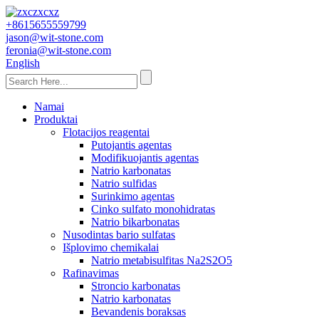
+8615655559799
jason@wit-stone.com
feronia@wit-stone.com
English
Namai
Produktai
Flotacijos reagentai
Putojantis agentas
Modifikuojantis agentas
Natrio karbonatas
Natrio sulfidas
Surinkimo agentas
Cinko sulfato monohidratas
Natrio bikarbonatas
Nusodintas bario sulfatas
Išplovimo chemikalai
Natrio metabisulfitas Na2S2O5
Rafinavimas
Stroncio karbonatas
Natrio karbonatas
Bevandenis boraksas