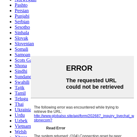
Pashto
Persian
Punjabi
Serbian
Sesotho
Sinhala
Slovak
Slovenian
Somali
Samoan
Scots Gaelic
Shona
Sindhi
Sundanese
Swahili
Tajik
Tamil
Telugu
Thai
Ukrainian
Urdu
Uzbek
Vietnamese
Welsh