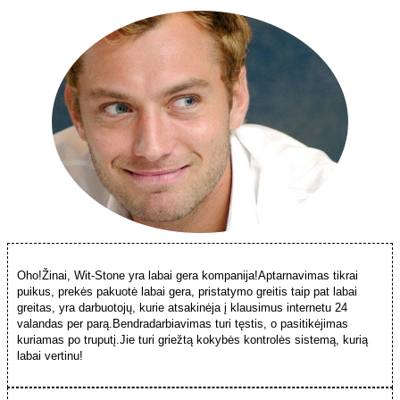
Oho!Žinai, Wit-Stone yra labai gera kompanija!Aptarnavimas tikrai
puikus, prekės pakuotė labai gera, pristatymo greitis taip pat labai
greitas, yra darbuotojų, kurie atsakinėja į klausimus internetu 24
valandas per parą.Bendradarbiavimas turi tęstis, o pasitikėjimas
kuriamas po truputį.Jie turi griežtą kokybės kontrolės sistemą, kurią
labai vertinu!