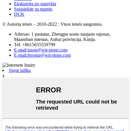
Ekskursija po gamyklą
Susisiekite su mumis
DUK
© Autorių teisės – 2010-2022 : Visos teisės saugomos.
Adresas: 1 pastatas, Zhengpu uosto naujasis rajonas,
Maanshan miestas, Anhui provincija, Kinija.
Tel: +8615655559799
E-mail:jason@wit-stone.com
E-mail:feronia@wit-stone.com
Siųsti laišką
x