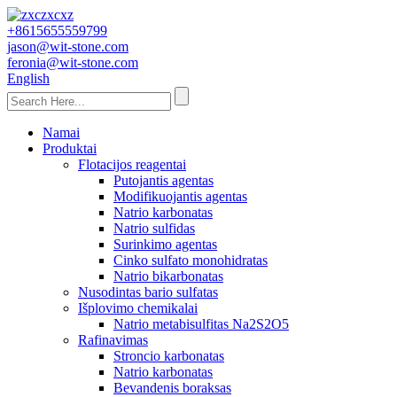
+8615655559799
jason@wit-stone.com
feronia@wit-stone.com
English
Namai
Produktai
Flotacijos reagentai
Putojantis agentas
Modifikuojantis agentas
Natrio karbonatas
Natrio sulfidas
Surinkimo agentas
Cinko sulfato monohidratas
Natrio bikarbonatas
Nusodintas bario sulfatas
Išplovimo chemikalai
Natrio metabisulfitas Na2S2O5
Rafinavimas
Stroncio karbonatas
Natrio karbonatas
Bevandenis boraksas