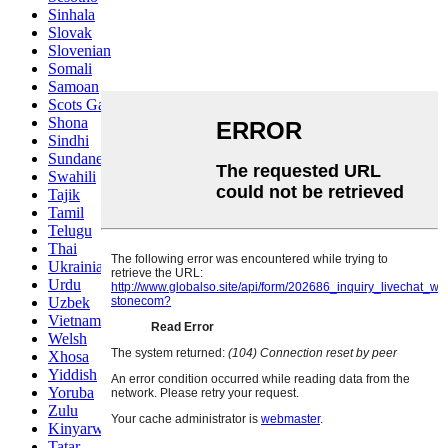
Sinhala
Slovak
Slovenian
Somali
Samoan
Scots Gaelic
Shona
Sindhi
Sundanese
Swahili
Tajik
Tamil
Telugu
Thai
Ukrainian
Urdu
Uzbek
Vietnamese
Welsh
Xhosa
Yiddish
Yoruba
Zulu
Kinyarwanda
Tatar