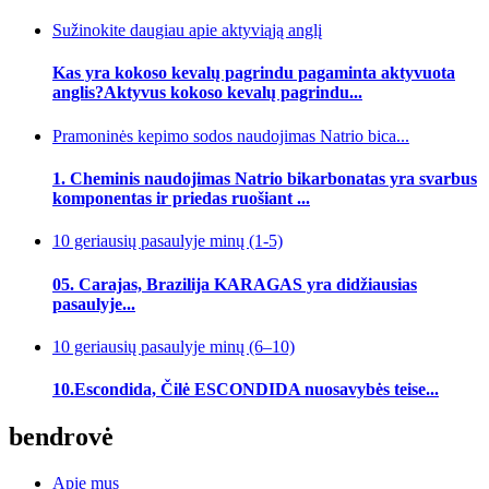
Sužinokite daugiau apie aktyviąją anglį
Kas yra kokoso kevalų pagrindu pagaminta aktyvuota
anglis?Aktyvus kokoso kevalų pagrindu...
Pramoninės kepimo sodos naudojimas Natrio bica...
1. Cheminis naudojimas Natrio bikarbonatas yra svarbus
komponentas ir priedas ruošiant ...
10 geriausių pasaulyje minų (1-5)
05. Carajas, Brazilija KARAGAS yra didžiausias
pasaulyje...
10 geriausių pasaulyje minų (6–10)
10.Escondida, Čilė ESCONDIDA nuosavybės teise...
bendrovė
Apie mus