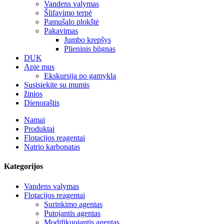
Vandens valymas
Šlifavimo terpė
Pamušalo plokštė
Pakavimas
Jumbo krepšys
Plieninis būgnas
DUK
Apie mus
Ekskursija po gamyklą
Susisiekite su mumis
žinios
Dienoraštis
Namai
Produktai
Flotacijos reagentai
Natrio karbonatas
Kategorijos
Vandens valymas
Flotacijos reagentai
Surinkimo agentas
Putojantis agentas
Modifikuojantis agentas