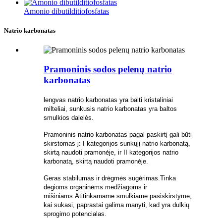
Amonio dibutilditiofosfatas
Natrio karbonatas
Pramoninis sodos pelenų natrio
karbonatas
lengvas natrio karbonatas yra balti kristaliniai
milteliai, sunkusis natrio karbonatas yra baltos
smulkios dalelės.
Pramoninis natrio karbonatas pagal paskirtį gali būti
skirstomas į: I kategorijos sunkųjį natrio karbonatą,
skirtą naudoti pramonėje, ir II kategorijos natrio
karbonatą, skirtą naudoti pramonėje.
Geras stabilumas ir drėgmės sugėrimas.Tinka
degioms organinėms medžiagoms ir
mišiniams.Atitinkamame smulkiame pasiskirstyme,
kai sukasi, paprastai galima manyti, kad yra dulkių
sprogimo potencialas.