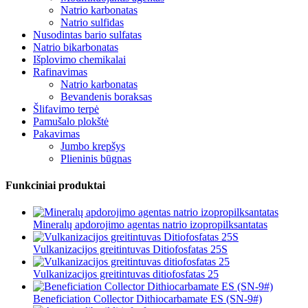
Natrio karbonatas
Natrio sulfidas
Nusodintas bario sulfatas
Natrio bikarbonatas
Išplovimo chemikalai
Rafinavimas
Natrio karbonatas
Bevandenis boraksas
Šlifavimo terpė
Pamušalo plokštė
Pakavimas
Jumbo krepšys
Plieninis būgnas
Funkciniai produktai
Mineralų apdorojimo agentas natrio izopropilksantatas
Vulkanizacijos greitintuvas Ditiofosfatas 25S
Vulkanizacijos greitintuvas ditiofosfatas 25
Beneficiation Collector Dithiocarbamate ES (SN-9#)