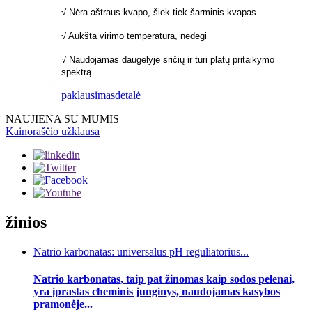
√ Nėra aštraus kvapo, šiek tiek šarminis kvapas
√ Aukšta virimo temperatūra, nedegi
√ Naudojamas daugelyje sričių ir turi platų pritaikymo
spektrą
paklausimas
detalė
NAUJIENA SU MUMIS
Kainoraščio užklausa
žinios
Natrio karbonatas: universalus pH reguliatorius...
Natrio karbonatas, taip pat žinomas kaip sodos pelenai,
yra įprastas cheminis junginys, naudojamas kasybos
pramonėje...