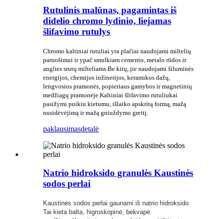
Rutulinis malūnas, pagamintas iš
didelio chromo lydinio, liejamas
šlifavimo rutulys
Chromo kaltiniai rutuliai yra plačiai naudojami miltelių
paruošimui ir ypač smulkiam cemento, metalo rūdos ir
anglies srutų milteliams.Be kitų, jie naudojami šiluminės
energijos, chemijos inžinerijos, keramikos dažų,
lengvosios pramonės, popieriaus gamybos ir magnetinių
medžiagų pramonėje.Kaltiniai šlifavimo rutuliukai
pasižymi puikiu kietumu, išlaiko apskritą formą, mažą
nusidėvėjimą ir mažą gniuždymo greitį.
paklausimas
detalė
Natrio hidroksido granulės Kaustinės
sodos perlai
Kaustinės sodos perlai gaunami iš natrio hidroksido.
Tai kieta balta, higroskopinė, bekvapė