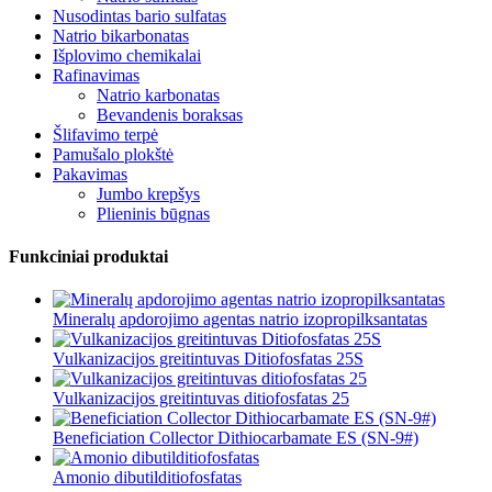
Nusodintas bario sulfatas
Natrio bikarbonatas
Išplovimo chemikalai
Rafinavimas
Natrio karbonatas
Bevandenis boraksas
Šlifavimo terpė
Pamušalo plokštė
Pakavimas
Jumbo krepšys
Plieninis būgnas
Funkciniai produktai
Mineralų apdorojimo agentas natrio izopropilksantatas
Vulkanizacijos greitintuvas Ditiofosfatas 25S
Vulkanizacijos greitintuvas ditiofosfatas 25
Beneficiation Collector Dithiocarbamate ES (SN-9#)
Amonio dibutilditiofosfatas