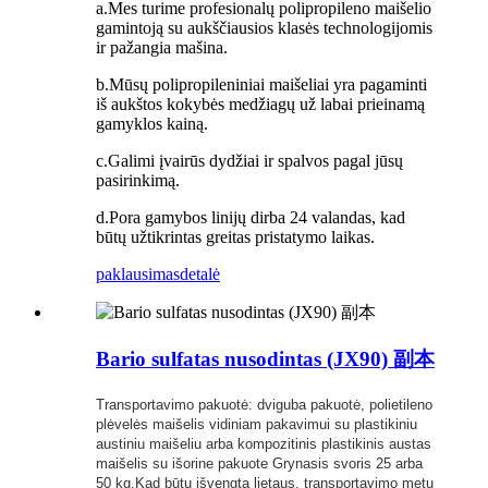
a.Mes turime profesionalų polipropileno maišelio
gamintoją su aukščiausios klasės technologijomis
ir pažangia mašina.
b.Mūsų polipropileniniai maišeliai yra pagaminti
iš aukštos kokybės medžiagų už labai prieinamą
gamyklos kainą.
c.Galimi įvairūs dydžiai ir spalvos pagal jūsų
pasirinkimą.
d.Pora gamybos linijų dirba 24 valandas, kad
būtų užtikrintas greitas pristatymo laikas.
paklausimas
detalė
Bario sulfatas nusodintas (JX90) 副本
Transportavimo pakuotė: dviguba pakuotė, polietileno
plėvelės maišelis vidiniam pakavimui su plastikiniu
austiniu maišeliu arba kompozitinis plastikinis austas
maišelis su išorine pakuote Grynasis svoris 25 arba
50 kg.Kad būtų išvengta lietaus, transportavimo metu