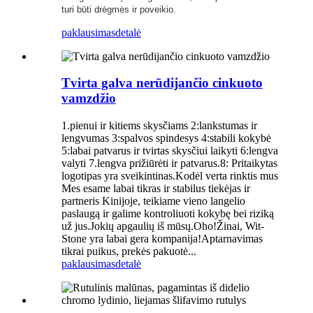
turi būti drėgmės ir poveikio.
paklausimas
detalė
Tvirta galva nerūdijančio cinkuoto
vamzdžio
1.pienui ir kitiems skysčiams 2:lankstumas ir
lengvumas 3:spalvos spindesys 4:stabili kokybė
5:labai patvarus ir tvirtas skysčiui laikyti 6:lengva
valyti 7.lengva prižiūrėti ir patvarus.8: Pritaikytas
logotipas yra sveikintinas.Kodėl verta rinktis mus
Mes esame labai tikras ir stabilus tiekėjas ir
partneris Kinijoje, teikiame vieno langelio
paslaugą ir galime kontroliuoti kokybę bei riziką
už jus.Jokių apgaulių iš mūsų.Oho!Žinai, Wit-
Stone yra labai gera kompanija!Aptarnavimas
tikrai puikus, prekės pakuotė...
paklausimas
detalė