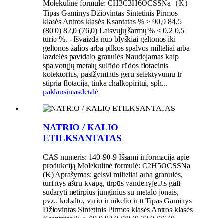
Molekulinė formulė: CH3C3H6OCSSNa（K）
Tipas Gaminys Džiovintas Sintetinis Pirmos
klasės Antros klasės Ksantatas % ≥ 90,0 84,5
(80,0) 82,0 (76,0) Laisvųjų šarmų % ≤ 0,2 0,5
tūrio %. - Išvaizda nuo blyškiai geltonos iki
geltonos žalios arba pilkos spalvos milteliai arba
lazdelės pavidalo granulės Naudojamas kaip
spalvotųjų metalų sulfido rūdos flotacinis
kolektorius, pasižymintis geru selektyvumu ir
stipria flotacija, tinka chalkopiritui, sph...
paklausimas
detalė
NATRIO / KALIO
ETILKSANTATAS
CAS numeris: 140-90-9 Išsami informacija apie
produkciją Molekulinė formulė: C2H5OCSSNa
(K) Aprašymas: gelsvi milteliai arba granulės,
turintys aštrų kvapą, tirpūs vandenyje.Jis gali
sudaryti netirpius junginius su metalo jonais,
pvz.: kobalto, vario ir nikelio ir tt Tipas Gaminys
Džiovintas Sintetinis Pirmos klasės Antros klasės