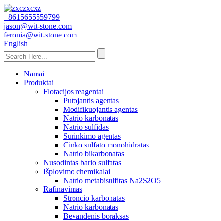
+8615655559799
jason@wit-stone.com
feronia@wit-stone.com
English
Namai
Produktai
Flotacijos reagentai
Putojantis agentas
Modifikuojantis agentas
Natrio karbonatas
Natrio sulfidas
Surinkimo agentas
Cinko sulfato monohidratas
Natrio bikarbonatas
Nusodintas bario sulfatas
Išplovimo chemikalai
Natrio metabisulfitas Na2S2O5
Rafinavimas
Stroncio karbonatas
Natrio karbonatas
Bevandenis boraksas