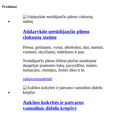
Produktai
Atidarykite nerūdijančio plieno
cinkuotą statinę
Pienui, gėrimams, vynui, alkoholiui, alui, maistui,
vaistinei, skysčiams, milteliams ir pan.
Nerūdijančio plieno kibirai plačiai naudojami
daugelyje pramonės šakų, pavyzdžiui, maisto,
farmacijos, chemijos, žemės ūkio ir kt.
paklausimas
detalė
Aukštos kokybės ir patvarus
vamzdinis didelis krepšys