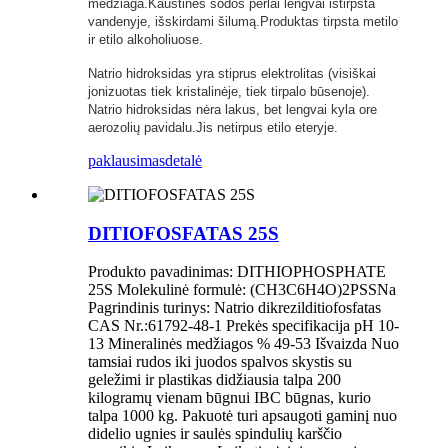
medžiaga.Kaustinės sodos perlai lengvai ištirpsta
vandenyje, išskirdami šilumą.Produktas tirpsta metilo
ir etilo alkoholiuose.
Natrio hidroksidas yra stiprus elektrolitas (visiškai
jonizuotas tiek kristalinėje, tiek tirpalo būsenoje).
Natrio hidroksidas nėra lakus, bet lengvai kyla ore
aerozolių pavidalu.Jis netirpus etilo eteryje.
paklausimas
detalė
DITIOFOSFATAS 25S
Produkto pavadinimas: DITHIOPHOSPHATE
25S Molekulinė formulė: (CH3C6H4O)2PSSNa
Pagrindinis turinys: Natrio dikrezilditiofosfatas
CAS Nr.:61792-48-1 Prekės specifikacija pH 10-
13 Mineralinės medžiagos % 49-53 Išvaizda Nuo
tamsiai rudos iki juodos spalvos skystis su
geležimi ir plastikas didžiausia talpa 200
kilogramų vienam būgnui IBC būgnas, kurio
talpa 1000 kg. Pakuotė turi apsaugoti gaminį nuo
didelio ugnies ir saulės spindulių karščio