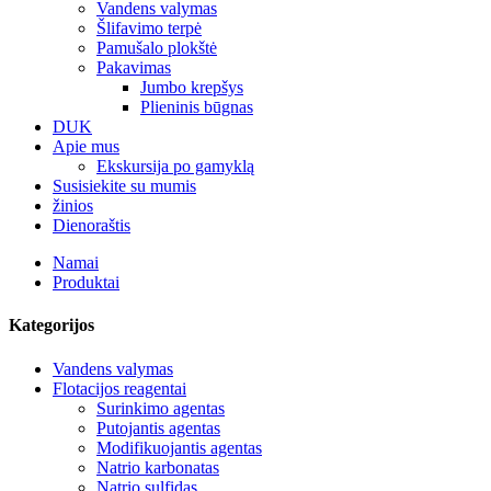
Vandens valymas
Šlifavimo terpė
Pamušalo plokštė
Pakavimas
Jumbo krepšys
Plieninis būgnas
DUK
Apie mus
Ekskursija po gamyklą
Susisiekite su mumis
žinios
Dienoraštis
Namai
Produktai
Kategorijos
Vandens valymas
Flotacijos reagentai
Surinkimo agentas
Putojantis agentas
Modifikuojantis agentas
Natrio karbonatas
Natrio sulfidas