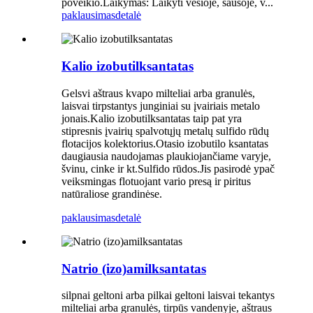
poveikio.Laikymas: Laikyti vėsioje, sausoje, v...
paklausimas
detalė
Kalio izobutilksantatas
Gelsvi aštraus kvapo milteliai arba granulės,
laisvai tirpstantys junginiai su įvairiais metalo
jonais.Kalio izobutilksantatas taip pat yra
stipresnis įvairių spalvotųjų metalų sulfido rūdų
flotacijos kolektorius.Otasio izobutilo ksantatas
daugiausia naudojamas plaukiojančiame varyje,
švinu, cinke ir kt.Sulfido rūdos.Jis pasirodė ypač
veiksmingas flotuojant vario presą ir piritus
natūraliose grandinėse.
paklausimas
detalė
Natrio (izo)amilksantatas
silpnai geltoni arba pilkai geltoni laisvai tekantys
milteliai arba granulės, tirpūs vandenyje, aštraus