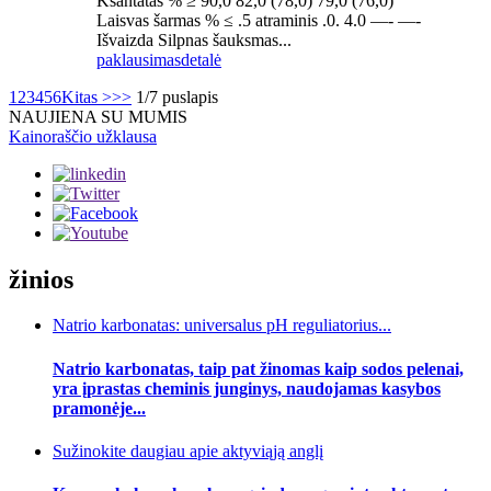
Ksantatas % ≥ 90,0 82,0 (78,0) 79,0 (76,0)
Laisvas šarmas % ≤ .5 atraminis .0. 4.0 —- —-
Išvaizda Silpnas šauksmas...
paklausimas
detalė
1
2
3
4
5
6
Kitas >
>>
1/7 puslapis
NAUJIENA SU MUMIS
Kainoraščio užklausa
žinios
Natrio karbonatas: universalus pH reguliatorius...
Natrio karbonatas, taip pat žinomas kaip sodos pelenai,
yra įprastas cheminis junginys, naudojamas kasybos
pramonėje...
Sužinokite daugiau apie aktyviąją anglį