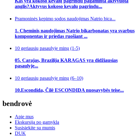
Kas yra kokoso kevalų pagrindu pagaminta aktyvuota
anglis?Aktyvus kokoso kevalų pagrindu...
Pramoninės kepimo sodos naudojimas Natrio bica...
1. Cheminis naudojimas Natrio bikarbonatas yra svarbus
komponentas ir priedas ruošiant ...
10 geriausių pasaulyje minų (1-5)
05. Carajas, Brazilija KARAGAS yra didžiausias
pasaulyje...
10 geriausių pasaulyje minų (6–10)
10.Escondida, Čilė ESCONDIDA nuosavybės teise...
bendrovė
Apie mus
Ekskursija po gamyklą
Susisiekite su mumis
DUK