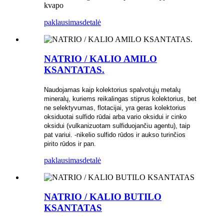
kvapo
paklausimas
detalė
NATRIO / KALIO AMILO
KSANTATAS.
Naudojamas kaip kolektorius spalvotųjų metalų
mineralų, kuriems reikalingas stiprus kolektorius, bet
ne selektyvumas, flotacijai, yra geras kolektorius
oksiduotai sulfido rūdai arba vario oksidui ir cinko
oksidui (vulkanizuotam sulfiduojančiu agentu), taip
pat variui. -nikelio sulfido rūdos ir aukso turinčios
pirito rūdos ir pan.
paklausimas
detalė
NATRIO / KALIO BUTILO
KSANTATAS