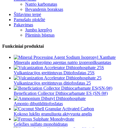
Natrio karbonatas
Bevandenis boraksas
Šlifavimo terpė
Pamušalo plokštė
Pakavimas
Jumbo krepšys
Plieninis būgnas
Funkciniai produktai
Mineralų apdorojimo agentas natrio izopropilksantatas
Vulkanizacijos greitintuvas Ditiofosfatas 25S
Vulkanizacijos greitintuvas ditiofosfatas 25
Benefication Collector Dithiocarbamate ES (SN-9#)
Amonio dibutilditiofosfatas
Kokoso lukšto granuliuota aktyvuota anglis
Geležies sulfato monohidratas