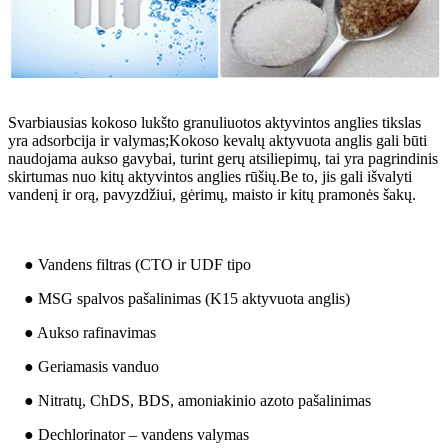
Svarbiausias kokoso lukšto granuliuotos aktyvintos anglies tikslas
yra adsorbcija ir valymas;Kokoso kevalų aktyvuota anglis gali būti
naudojama aukso gavybai, turint gerų atsiliepimų, tai yra pagrindinis
skirtumas nuo kitų aktyvintos anglies rūšių.Be to, jis gali išvalyti
vandenį ir orą, pavyzdžiui, gėrimų, maisto ir kitų pramonės šakų.
● Vandens filtras (CTO ir UDF tipo
● MSG spalvos pašalinimas (K15 aktyvuota anglis)
● Aukso rafinavimas
● Geriamasis vanduo
● Nitratų, ChDS, BDS, amoniakinio azoto pašalinimas
● Dechlorinator – vandens valymas