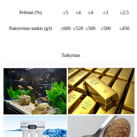
Pelenai (%)
≤5
≤4
≤4
≤3
≤2,5
Pakrovimo tankis (g/l)
≤600
≤520
≤500
≤500
≤450
Taikymas