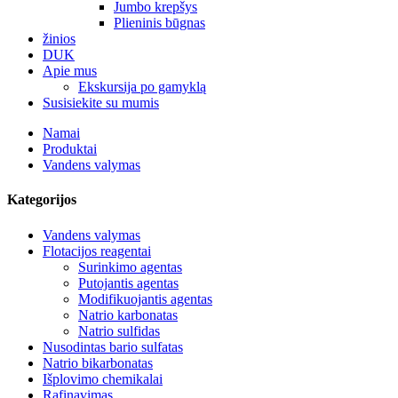
Jumbo krepšys
Plieninis būgnas
žinios
DUK
Apie mus
Ekskursija po gamyklą
Susisiekite su mumis
Namai
Produktai
Vandens valymas
Kategorijos
Vandens valymas
Flotacijos reagentai
Surinkimo agentas
Putojantis agentas
Modifikuojantis agentas
Natrio karbonatas
Natrio sulfidas
Nusodintas bario sulfatas
Natrio bikarbonatas
Išplovimo chemikalai
Rafinavimas