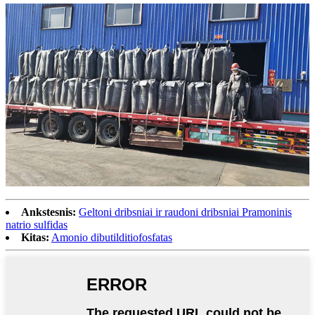
Ankstesnis:
Geltoni dribsniai ir raudoni dribsniai Pramoninis
natrio sulfidas
Kitas:
Amonio dibutilditiofosfatas