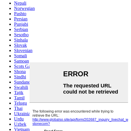
Nepali
Norwegian
Pashto
Persian
Punjabi
Serbian
Sesotho
Sinhala
Slovak
Slovenian
Somali
Samoan
Scots Gaelic
Shona
Sindhi
Sundanese
Swahili
Tajik
Tamil
Telugu
Thai
Ukrainian
Urdu
Uzbek
Vietnamese