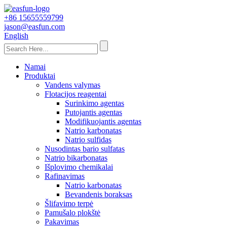
+86 15655559799
jason@easfun.com
English
Namai
Produktai
Vandens valymas
Flotacijos reagentai
Surinkimo agentas
Putojantis agentas
Modifikuojantis agentas
Natrio karbonatas
Natrio sulfidas
Nusodintas bario sulfatas
Natrio bikarbonatas
Išplovimo chemikalai
Rafinavimas
Natrio karbonatas
Bevandenis boraksas
Šlifavimo terpė
Pamušalo plokštė
Pakavimas