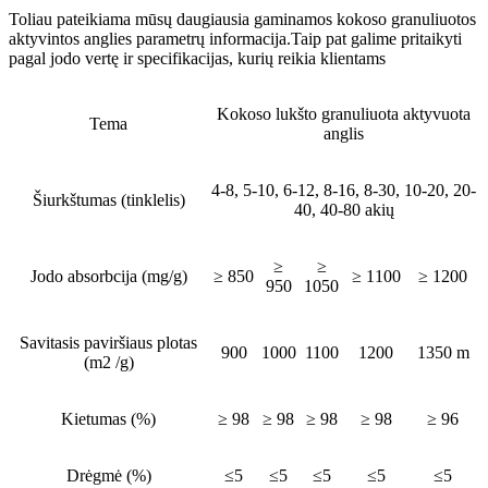
Toliau pateikiama mūsų daugiausia gaminamos kokoso granuliuotos
aktyvintos anglies parametrų informacija.Taip pat galime pritaikyti
pagal jodo vertę ir specifikacijas, kurių reikia klientams
Kokoso lukšto granuliuota aktyvuota
Tema
anglis
4-8, 5-10, 6-12, 8-16, 8-30, 10-20, 20-
Šiurkštumas (tinklelis)
40, 40-80 akių
≥
≥
Jodo absorbcija (mg/g)
≥ 850
≥ 1100
≥ 1200
950
1050
Savitasis paviršiaus plotas
900
1000
1100
1200
1350 m
(m2 /g)
Kietumas (%)
≥ 98
≥ 98
≥ 98
≥ 98
≥ 96
Drėgmė (%)
≤5
≤5
≤5
≤5
≤5