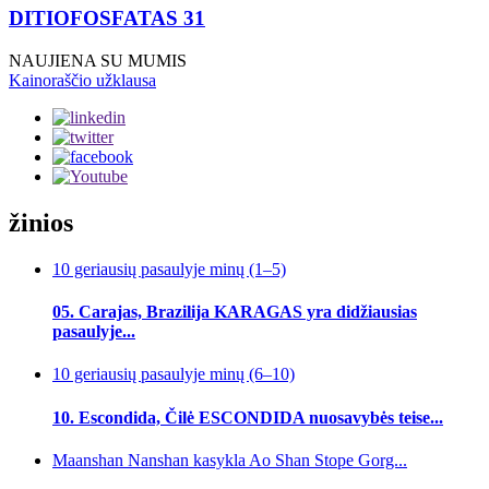
DITIOFOSFATAS 31
NAUJIENA SU MUMIS
Kainoraščio užklausa
žinios
10 geriausių pasaulyje minų (1–5)
05. Carajas, Brazilija KARAGAS yra didžiausias
pasaulyje...
10 geriausių pasaulyje minų (6–10)
10. Escondida, Čilė ESCONDIDA nuosavybės teise...
Maanshan Nanshan kasykla Ao Shan Stope Gorg...