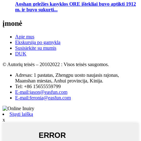
Aoshan geležies kasyklos ORE ištekliai buvo aptikti 1912
m. ir buvo sukurti...
įmonė
Apie mus
Ekskursija po gamyklą
Susisiekite su mumis
DUK
© Autorių teisės – 20102022 : Visos teisės saugomos.
Adresas: 1 pastatas, Zhengpu uosto naujasis rajonas,
Maanshan miestas, Anhui provincija, Kinija.
Tel: +86 15655559799
E-mail:jason@easfun.com
E-mail:feronia@easfun.com
Siųsti laišką
x